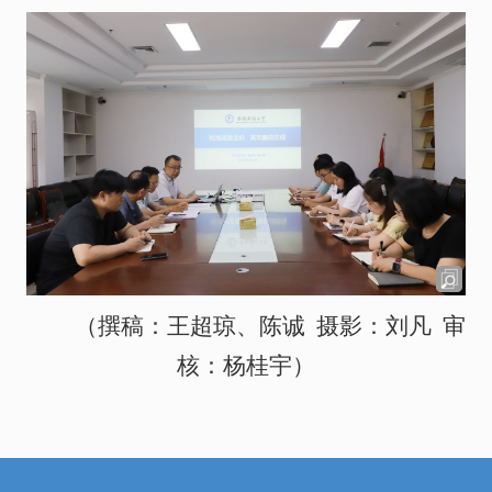
（撰稿：王超琼、陈诚 摄影：
刘凡
审
核：杨桂宇）