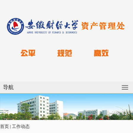
导航
首页
工作动态