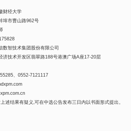
徽财经大学
蚌埠市曹山路
962
号
师
175828
信数智技术集团股份有限公司
经济技术开发区翡翠路
188
号港澳广场
A
座
1
7
-
20
层
55285
、
0552-7121117
h
dxpm.com
xpm.com.cn
对上述结果有
疑义
,
可在
中选公告
发布
三日
内以书面形式提出
。
。