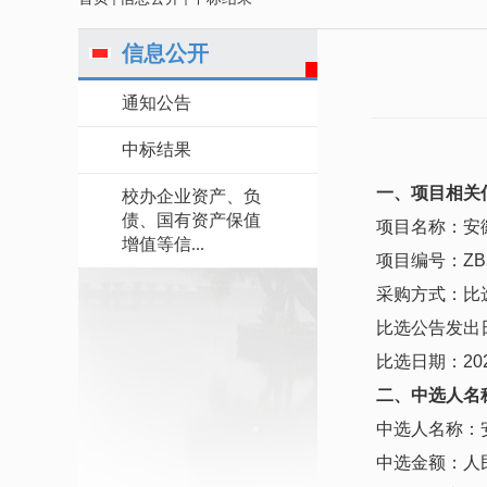
信息公开
通知公告
中标结果
一、项目相关
校办企业资产、负
债、国有资产保值
项目名称：
安
增值等信...
项目编号：
ZB
采购方式：
比
比选公告
发出
比选
日期：
20
二
、
中选人名
中选
人名称：
中选金额：人