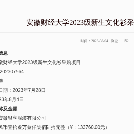
安徽财经大学2023级新生文化衫
时间：2023-08-04
浏览：
152
信息
徽财经大学
2023
级新生文化衫采购项目
202307564
选
日期：
2023
年
7
月
28
日
23
年
8
月
4
日
称
及
金
额
安徽银亨服装有限公司
民币壹拾叁万叁仟柒佰陆拾元整
（
¥
：
133760.00
元
）